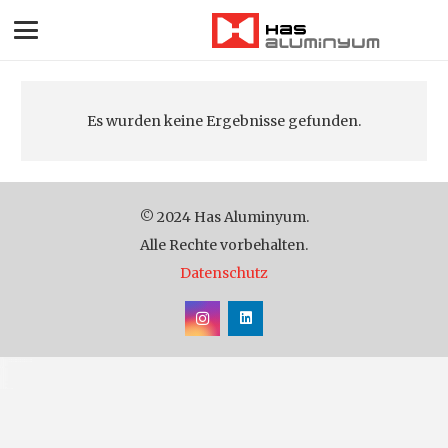
Es wurden keine Ergebnisse gefunden.
© 2024 Has Aluminyum.
Alle Rechte vorbehalten.
Datenschutz
vds al
vds al
dinamobet - dinamobet giriş - dinamobet güncel giriş
dinamobet
dinamobet - dinamobet giriş - dinamobet güncel giriş
dinamobet
dinamobet
dinamobet
Dinamobet
betasus
meritking
dinamobet
dinamobet
dinamobet
dinamobet
dinamobet
dinamobet
dinamobet
Dinamobet
Dinamobet
Dinamobet
Dinamobet
Dinamobet
Dinamobet
Kulisbet
Kulisbet
Dinamobet
Dinamobet
Kulisbet
Kulisbet
Kulisbet giriş
Kulisbet güncel giriş