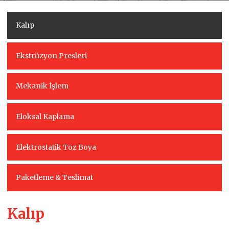
Kalıp
Ekstrüzyon Presleri
Mekanik İşlem
Eloksal Kaplama
Elektrostatik Toz Boya
Paketleme & Teslimat
Kalıp