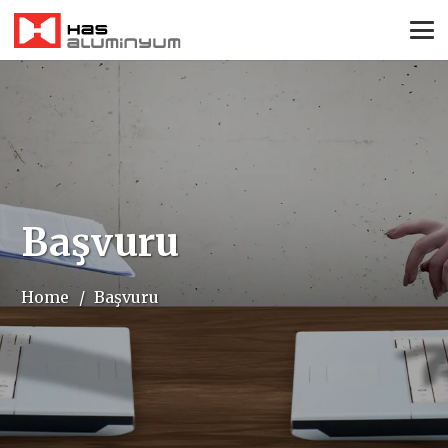
Başvuru
Home
/
Başvuru