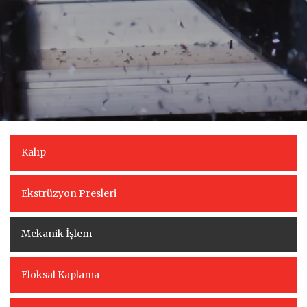
Kalıp
Ekstrüzyon Presleri
Mekanik İşlem
Eloksal Kaplama